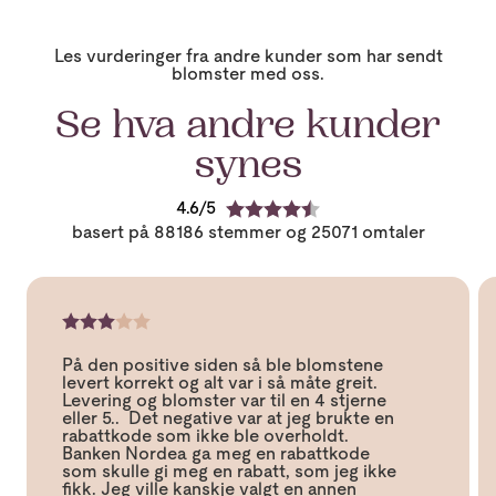
Les vurderinger fra andre kunder som har sendt
blomster med oss.
Se hva andre kunder
synes
4.6
K
basert på 88186 stemmer og 25071 omtaler
a
r
a
k
t
O
e
K
m
r
a
t
:
På den positive siden så ble blomstene
r
a
4
levert korrekt og alt var i så måte greit.
a
l
.
Levering og blomster var til en 4 stjerne
k
e
6
eller 5.. Det negative var at jeg brukte en
t
t
a
rabattkode som ikke ble overholdt.
e
e
v
Banken Nordea ga meg en rabattkode
r
k
5
som skulle gi meg en rabatt, som jeg ikke
:
s
m
fikk. Jeg ville kanskje valgt en annen
3