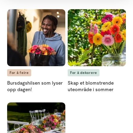
Bursdagshilsen som lyser opp dagen! loading="lazy"
Skap et blomstrende uteområd
For å feire
For å dekorere
Bursdagshilsen som lyser
Skap et blomstrende
opp dagen!
uteområde i sommer
Slik dekker du bryllupsbordet med blomster loading="lazy