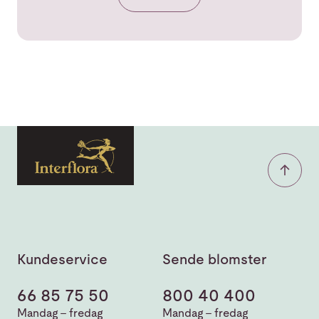
Kundeservice
Sende blomster
66 85 75 50
800 40 400
Mandag - fredag
Mandag - fredag