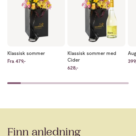
Klassisk sommer
Klassisk sommer med
Aug
Cider
Fra 479,-
399,
628,-
Finn anledning