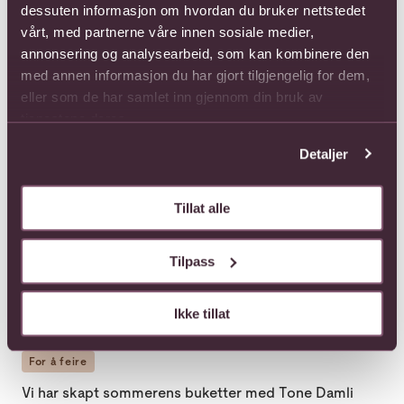
dessuten informasjon om hvordan du bruker nettstedet
vårt, med partnerne våre innen sosiale medier,
annonsering og analysearbeid, som kan kombinere den
med annen informasjon du har gjort tilgjengelig for dem,
eller som de har samlet inn gjennom din bruk av
For å feire
tjenestene deres.
Stor nyhet hos Interflora: Et hjerte med betydning
Detaljer
Vi har skapt sommerens buketter med Tone Damli loading=
Tillat alle
Tilpass
Ikke tillat
For å feire
Vi har skapt sommerens buketter med Tone Damli