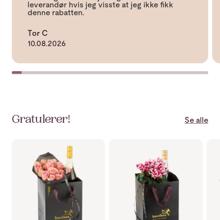
t
u
leverandør hvis jeg visste at jeg ikke fikk
.
:
l
denne rabatten.
0
i
a
g
v
Tor C
e
5
10.08.2026
m
u
l
i
g
e
Gratulerer!
Se alle
Se mer om Rosegaven, rosa
Se mer om Augustgaven
Se 