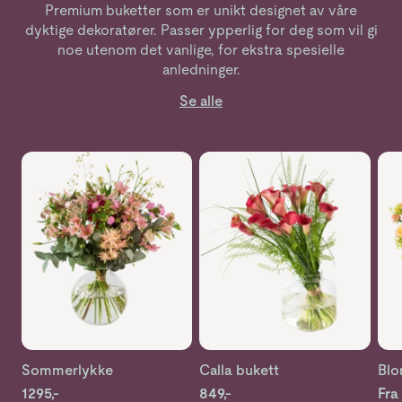
Premium buketter som er unikt designet av våre
dyktige dekoratører. Passer ypperlig for deg som vil gi
noe utenom det vanlige, for ekstra spesielle
anledninger.
Se alle
Se mer om Sommerlykke
Se mer om Calla bukett
Se 
Sommerlykke
Calla bukett
Blo
1295,-
849,-
Fra