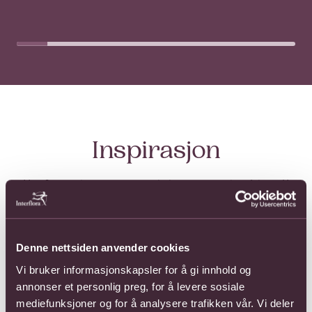
Inspirasjon
Her finner du inspirasjon til alt sesongen har å by på!
Les mer
Stor nyhet hos Interflora: Et hjerte med betydning loading
Denne nettsiden anvender cookies
Vi bruker informasjonskapsler for å gi innhold og
annonser et personlig preg, for å levere sosiale
mediefunksjoner og for å analysere trafikken vår. Vi deler