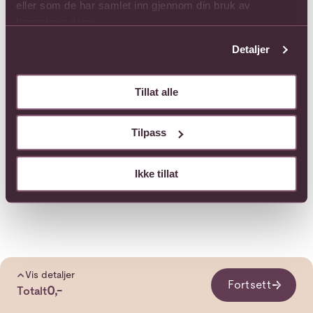
eller som de har samlet inn gjennom din bruk av
tjenestene deres.
Detaljer
Tillat alle
Tilpass
Ikke tillat
Vis detaljer
Fortsett
0,-
Totalt