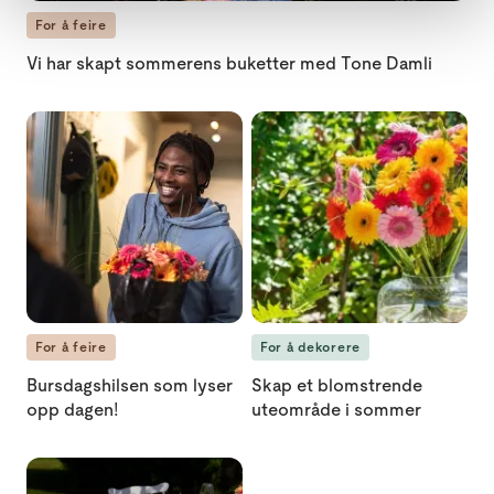
For å feire
Vi har skapt sommerens buketter med Tone Damli
Bursdagshilsen som lyser opp dagen! loading="lazy"
Skap et blomstrende uteområd
For å feire
For å dekorere
Bursdagshilsen som lyser
Skap et blomstrende
opp dagen!
uteområde i sommer
Slik dekker du bryllupsbordet med blomster loading="lazy