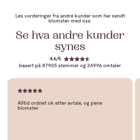
Les vurderinger fra andre kunder som har sendt
blomster med oss.
Se hva andre kunder
synes
4.6
K
basert på 87905 stemmer og 24996 omtaler
a
r
a
k
t
O
e
K
m
r
a
t
:
Alltid ordnet ok etter avtale, og pene
r
a
4
blomster
a
l
.
k
e
6
t
t
a
e
e
v
r
k
5
:
s
m
5