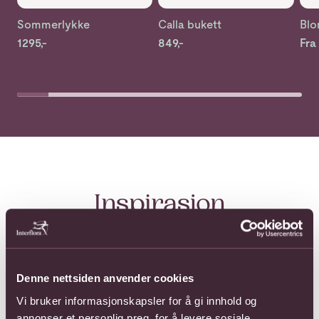
Sommerlykke
Calla bukett
Blo
1295,-
849,-
Fra
Inspirasjon
Her finner du inspirasjon til alt sesongen har å by på!
Les mer
Denne nettsiden anvender cookies
Stor nyhet hos Interflora: Et hjerte med betydning loading
Vi bruker informasjonskapsler for å gi innhold og
annonser et personlig preg, for å levere sosiale