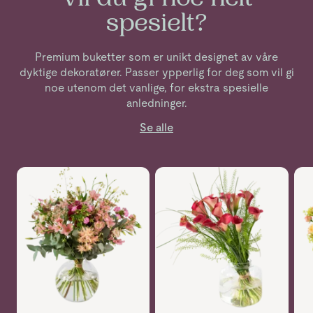
Vil du gi noe helt
spesielt?
Premium buketter som er unikt designet av våre
dyktige dekoratører. Passer ypperlig for deg som vil gi
noe utenom det vanlige, for ekstra spesielle
anledninger.
Se alle
Se mer om Sommerlykke
Se mer om Calla bukett
Se 