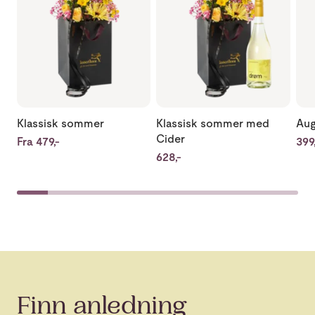
Klassisk sommer
Klassisk sommer med
Aug
Cider
Fra 479,-
399,
628,-
Finn anledning