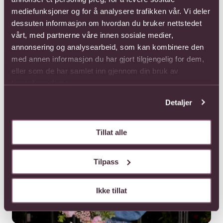
mediefunksjoner og for å analysere trafikken vår. Vi deler
dessuten informasjon om hvordan du bruker nettstedet
vårt, med partnerne våre innen sosiale medier,
annonsering og analysearbeid, som kan kombinere den
med annen informasjon du har gjort tilgjengelig for dem,
eller som de har samlet inn gjennom din bruk av
tjenestene deres.
For å feire
Detaljer
Stor nyhet hos Interflora: Et hjerte med betydning
Vi har skapt sommerens buketter med Tone Damli loading=
Tillat alle
Tilpass
Ikke tillat