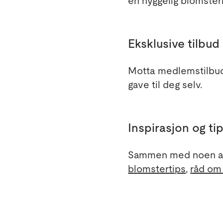
en hyggelig blomsterh
Eksklusive tilbud
Motta medlemstilbud
gave til deg selv.
Inspirasjon og ti
Sammen med noen av 
blomstertips
,
råd om 