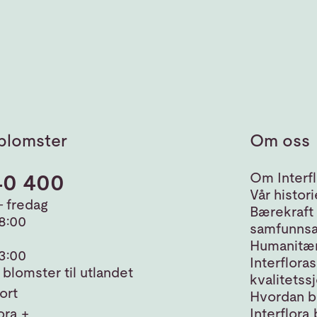
blomster
Om oss
40 400
Om Interfl
Vår histori
 fredag
Bærekraft
18:00
samfunnsa
Humanitær
13:00
Interfloras
blomster til utlandet
kvalitetss
ort
Hvordan bl
ora +
Interflora 