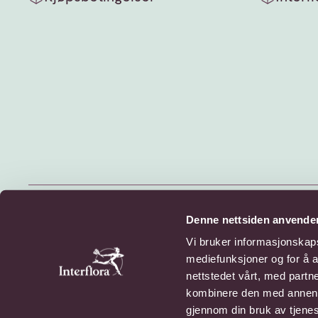
© 2026 Interflora Norge SA
Denne nettsiden anvende
Billingstadsletta 13, 1396 Billingstad
Vi bruker informasjonskapsl
mediefunksjoner og for å a
Personvern
Cookies
nettstedet vårt, med part
kombinere den med annen in
gjennom din bruk av tjene