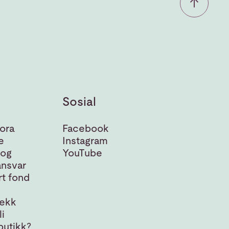
Sosial
ora
Facebook
e
Instagram
 og
YouTube
nsvar
t fond
jekk
i
butikk?