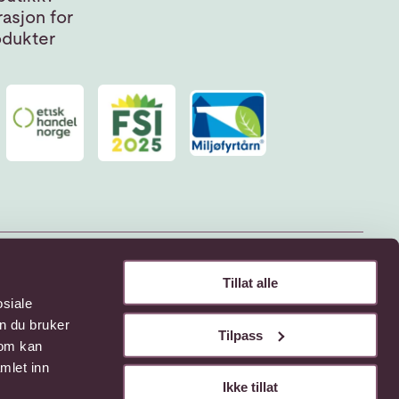
asjon for
odukter
Tillat alle
osiale
n du bruker
Tilpass
som kan
mlet inn
Ikke tillat