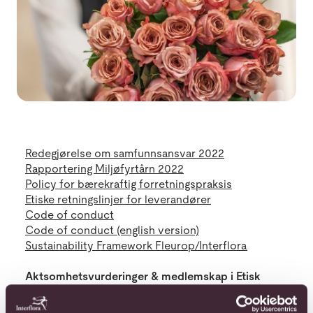
Redegjørelse om samfunnsansvar 2022
Rapportering Miljøfyrtårn 2022
Policy for bærekraftig forretningspraksis
Etiske retningslinjer for leverandører
Code of conduct
Code of conduct (english version)
Sustainability Framework Fleurop/Interflora
Aktsomhetsvurderinger & medlemskap i Etisk
Handel Norge
Interflora rapporterer årlig i henhold til