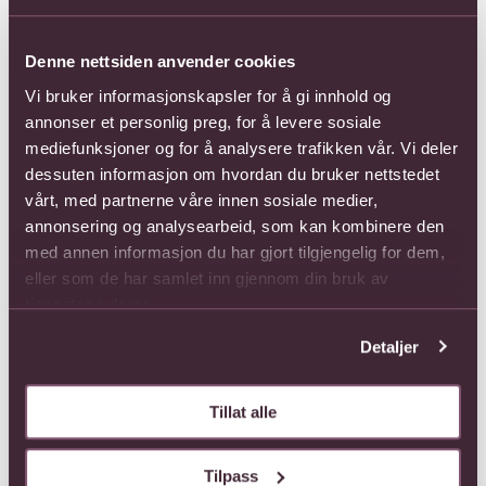
åpenhetsloven og er medlem av Etisk Handel
Norge. Gjennom medlemskapet benytter vi deres
verktøy og ressurser for å kartlegge risiko og jobbe
Denne nettsiden anvender cookies
systematisk med aktsomhetsvurderinger i egen
Vi bruker informasjonskapsler for å gi innhold og
virksomhet og leverandørkjede. Målet er å
annonser et personlig preg, for å levere sosiale
forebygge og redusere negative konsekvenser
mediefunksjoner og for å analysere trafikken vår. Vi deler
knyttet til menneskerettigheter og arbeidsforhold.
dessuten informasjon om hvordan du bruker nettstedet
vårt, med partnerne våre innen sosiale medier,
Redegjørelser for aktsomhetsvurderinger 2025
annonsering og analysearbeid, som kan kombinere den
Redegjørelser for aktsomhetsvurderinger 2024
med annen informasjon du har gjort tilgjengelig for dem,
Redegjørelser for aktsomhetsvurderinger 2023
eller som de har samlet inn gjennom din bruk av
Hvis du har spørsmål eller innspill til vår
tjenestene deres.
forretningspraksis for bærekraft i Interflora,
Detaljer
kontakt oss på
kundeservice
eller
send oss en
varsling her.
Tillat alle
Tilpass