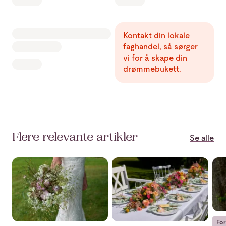
Kontakt din lokale
faghandel, så sørger
vi for å skape din
drømmebukett.
Flere relevante artikler
Se alle
Årets brudebukett-trender: Finn den perfekte brudebuket
Slik dekker du bryllupsbordet
Hus
For