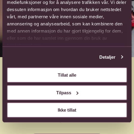
mediefunksjoner og for å analysere trafikken vår. Vi deler
dessuten informasjon om hvordan du bruker nettstedet
vårt, med partnerne våre innen sosiale medier,
annonsering og analysearbeid, som kan kombinere den
med annen informasjon du har gjort tilgjengelig for dem,
eller som de har samlet inn gjennom din bruk av
tjenestene deres.
Detaljer
Har du noen langt borte
Tillat alle
som du tenker mye på?
Tilpass
Uansett om du ønsker å glede noen på den andre
siden av kloden eller overraske en venn i et annet land,
Ikke tillat
kan vi hjelpe deg med å sende vakre blomster dit du
ønsker.