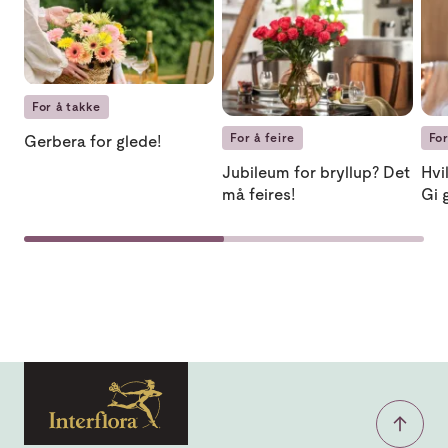
For å takke
For å feire
For
Gerbera for glede!
Jubileum for bryllup? Det
Hvi
må feires!
Gi 