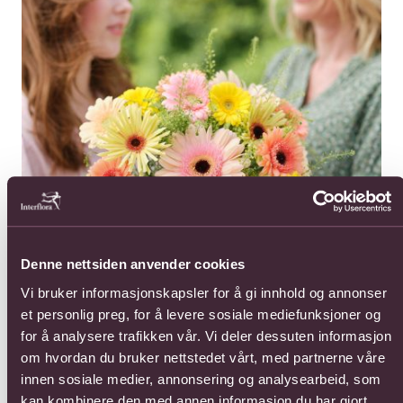
Denne nettsiden anvender cookies
Gule gerbera er nydelige sammen med blomster i rosa- og
Vi bruker informasjonskapsler for å gi innhold og annonser
oransjetoner.
et personlig preg, for å levere sosiale mediefunksjoner og
for å analysere trafikken vår. Vi deler dessuten informasjon
om hvordan du bruker nettstedet vårt, med partnerne våre
innen sosiale medier, annonsering og analysearbeid, som
kan kombinere den med annen informasjon du har gjort