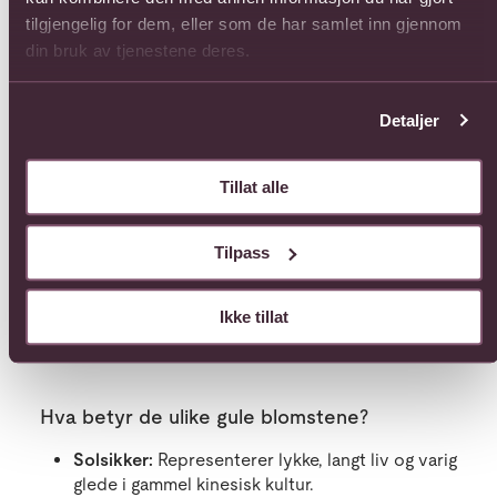
tilgjengelig for dem, eller som de har samlet inn gjennom
din bruk av tjenestene deres.
Detaljer
Tillat alle
Tilpass
Gule inkaliljer lyser opp i interiøret. Hva med å gjøre vinteren litt
Ikke tillat
gladere med gult?
Hva betyr de ulike gule blomstene?
Solsikker:
Representerer lykke, langt liv og varig
glede i gammel kinesisk kultur.