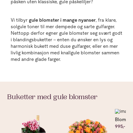
påsken uten klassiske, gule påskeliljer?
Vi tilbyr
gule blomster i mange nyanser
, fra klare,
solgule toner til mer dempede og sarte gulfarger.
Nettopp derfor egner gule blomster seg svært godt
i blandingsbuketter – enten du ønsker en lys og
harmonisk bukett med duse gulfarger, eller en mer
livlig kombinasjon med knallgule blomster sammen
med andre glade farger.
Buketter med gule blomster
Gå til Augustgaven
Gå til Gratulasjonsbukett
Gå til B
Blomste
995,-