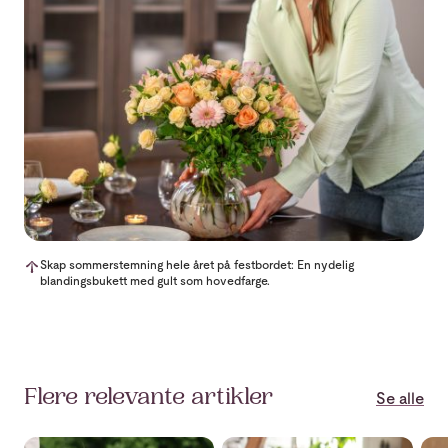
Skap sommerstemning hele året på festbordet: En nydelig
blandingsbukett med gult som hovedfarge.
Flere relevante artikler
Se alle
Gerbera for glede!
Jubileum for bryllup? Det må f
Hvi