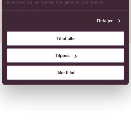
Logg inn med e-post
eller som de har samlet inn gjennom din bruk av
tjenestene deres.
Avbryt
Detaljer
Tillat alle
Tilpass
Ikke tillat