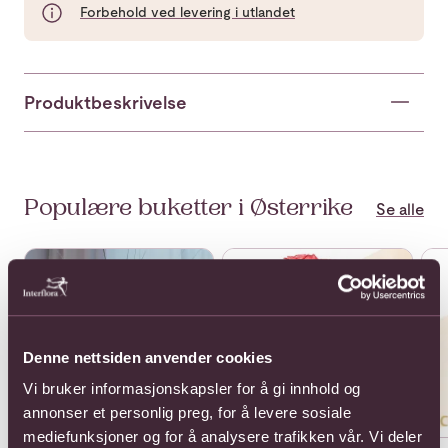
Forbehold ved levering i utlandet
Produktbeskrivelse
Populære buketter i Østerrike
Se alle
Se mer om 12 Red Roses with greenery
Se mer om 12 Roses long stem w
Se 
Denne nettsiden anvender cookies
Vi bruker informasjonskapsler for å gi innhold og
annonser et personlig preg, for å levere sosiale
mediefunksjoner og for å analysere trafikken vår. Vi deler