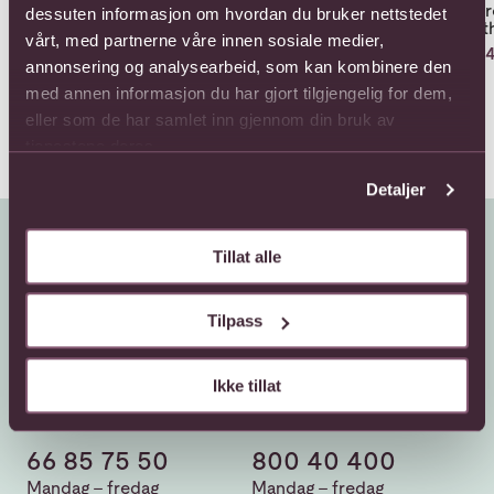
12 Red Roses with
12 Roses long stem
12 
dessuten informasjon om hvordan du bruker nettstedet
greenery
without filler
with
vårt, med partnerne våre innen sosiale medier,
Fra 1221,-
935,-
704
annonsering og analysearbeid, som kan kombinere den
med annen informasjon du har gjort tilgjengelig for dem,
eller som de har samlet inn gjennom din bruk av
tjenestene deres.
Detaljer
Tillat alle
Tilpass
Ikke tillat
Kundeservice
Sende blomster
66 85 75 50
800 40 400
Mandag - fredag
Mandag - fredag