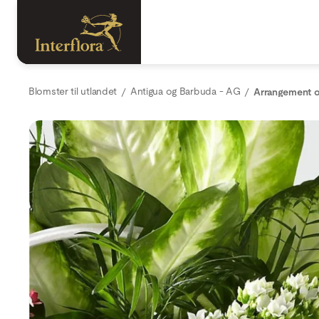
Blomster til utlandet
Antigua og Barbuda - AG
Arrangement o