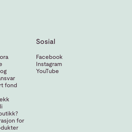
Sosial
ora
Facebook
e
Instagram
 og
YouTube
nsvar
t fond
jekk
i
butikk?
asjon for
odukter