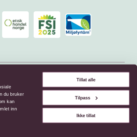
Tillat alle
osiale
n du bruker
Tilpass
som kan
mlet inn
Ikke tillat