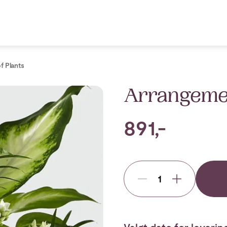
f Plants
Arrangemen
891,-