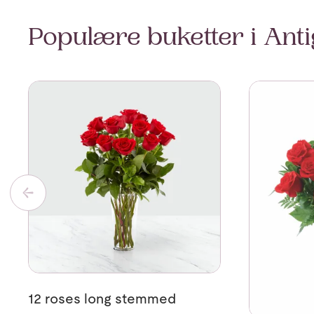
Populære buketter i Ant
Se mer om 12 roses long stemmed
Se mer om 1
12 roses long stemmed