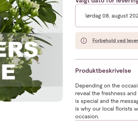
Valgt dato for leveri
lørdag 08. august 20
Forbehold ved leveri
Produktbeskrivelse
Depending on the occasion
reveal the freshness and
is special and the messa
is why our local florists w
occasion.