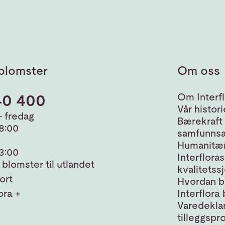
blomster
Om oss
40 400
Om Interfl
Vår histori
 fredag
Bærekraft
18:00
samfunnsa
Humanitær
13:00
Interfloras
blomster til utlandet
kvalitetss
ort
Hvordan bl
ora +
Interflora 
Varedeklar
tilleggspr