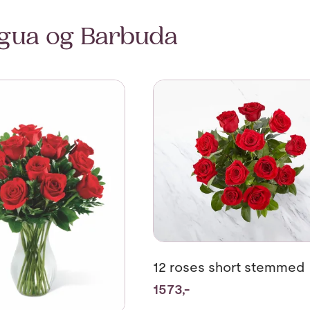
igua og Barbuda
2 roses medium stemmed
Se mer om 12 roses short ste
12 roses short stemmed
1573,-