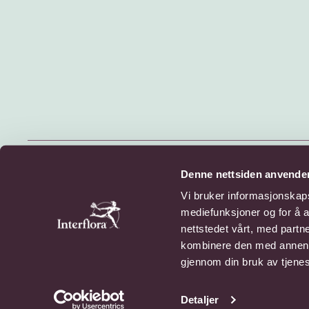
© 2026 Interflora Norge SA
Denne nettsiden anvende
Billingstadsletta 13, 1396 Billingstad
Vi bruker informasjonskapsl
mediefunksjoner og for å a
Personvern
Cookies
nettstedet vårt, med part
kombinere den med annen in
gjennom din bruk av tjene
Detaljer