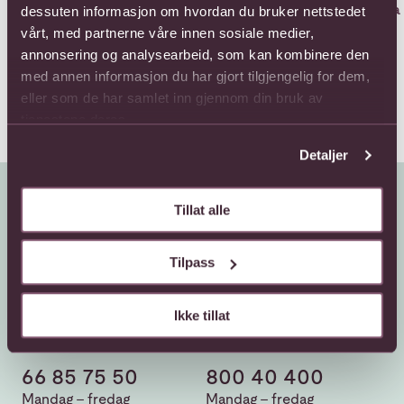
11 Roses Medium Stem
11 Short Stem Roses
Fra 
dessuten informasjon om hvordan du bruker nettstedet
737,-
649,-
vårt, med partnerne våre innen sosiale medier,
annonsering og analysearbeid, som kan kombinere den
med annen informasjon du har gjort tilgjengelig for dem,
eller som de har samlet inn gjennom din bruk av
tjenestene deres.
Detaljer
Tillat alle
Tilpass
Ikke tillat
Kundeservice
Sende blomster
66 85 75 50
800 40 400
Mandag - fredag
Mandag - fredag