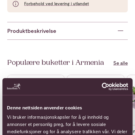
Forbehold ved levering i utlandet
Produktbeskrivelse
Populære buketter i Armenia
Se alle
Se mer om 11 Roses Medium Stem
Se mer om 11 Short Stem Rose
Se 
Denne nettsiden anvender cookies
Vi bruker informasjonskapsler for å gi innhold og
annonser et personlig preg, for å levere sosiale
Ag
mediefunksjoner og for å analysere trafikken vår. Vi deler