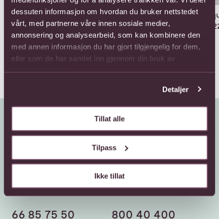
dessuten informasjon om hvordan du bruker nettstedet
12 roses long stemmed
12 roses medium
Aqu
stemmed
vårt, med partnerne våre innen sosiale medier,
979,-
1122
924,-
annonsering og analysearbeid, som kan kombinere den
med annen informasjon du har gjort tilgjengelig for dem,
eller som de har samlet inn gjennom din bruk av
tjenestene deres.
Detaljer
Tillat alle
Tilpass
Ikke tillat
Kundeservice
Sende blomster
66 85 75 50
800 40 400