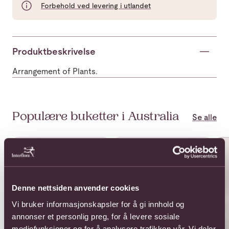
Forbehold ved levering i utlandet
Produktbeskrivelse
Arrangement of Plants.
Populære buketter i Australia
Se alle
Se mer om 12 roses long stemmed
Se mer om 12 roses medium s
Se 
Denne nettsiden anvender cookies
Vi bruker informasjonskapsler for å gi innhold og
annonser et personlig preg, for å levere sosiale
mediefunksjoner og for å analysere trafikken vår. Vi deler