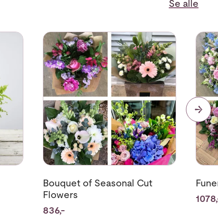
Se alle
nts
Se mer om Bouquet of Seasonal Cut Flowers
Se me
Bouquet of Seasonal Cut
Fune
Flowers
1078,
836,-