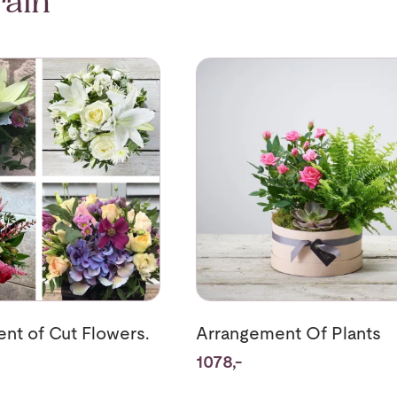
rain
rrangement of Cut Flowers.
Se mer om Arrangement Of Pla
nt of Cut Flowers.
Arrangement Of Plants
1078,-