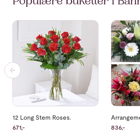
Populære buketter i Bah
Se mer om 12 Long Stem Roses.
Se mer om A
12 Long Stem Roses.
Arrangeme
671,-
836,-