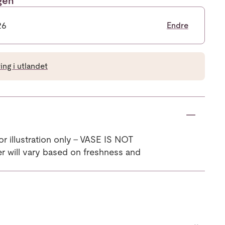
ngen
26
Endre
ng i utlandet
or illustration only - VASE IS NOT
 will vary based on freshness and