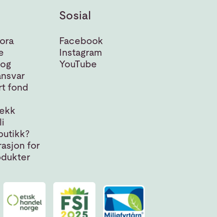
Sosial
ora
Facebook
e
Instagram
 og
YouTube
nsvar
t fond
jekk
i
butikk?
asjon for
odukter