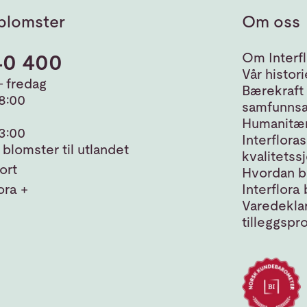
blomster
Om oss
40 400
Om Interfl
Vår histori
 fredag
Bærekraft
18:00
samfunnsa
Humanitær
13:00
Interfloras
blomster til utlandet
kvalitetss
ort
Hvordan bl
ora +
Interflora 
Varedeklar
tilleggspr