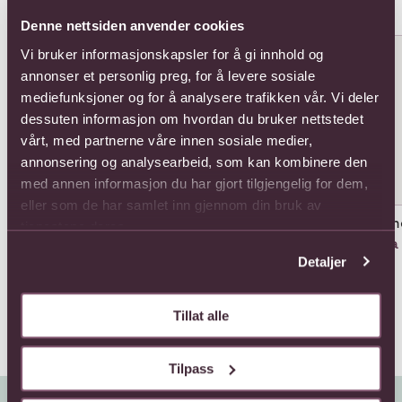
Populære buketter i Belgia
Se alle
Denne nettsiden anvender cookies
Se mer om Adoree
Se mer om Alicia
Se 
Vi bruker informasjonskapsler for å gi innhold og
annonser et personlig preg, for å levere sosiale
mediefunksjoner og for å analysere trafikken vår. Vi deler
dessuten informasjon om hvordan du bruker nettstedet
vårt, med partnerne våre innen sosiale medier,
annonsering og analysearbeid, som kan kombinere den
med annen informasjon du har gjort tilgjengelig for dem,
eller som de har samlet inn gjennom din bruk av
Adoree
Alicia
Ame
tjenestene deres.
Fra 649,-
Fra 1199,-
Fra
Detaljer
Tillat alle
Tilpass