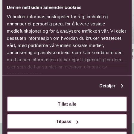
Denne nettsiden anvender cookies
Vi bruker informasjonskapsler for å gi innhold og
annonser et personlig preg, for å levere sosiale
mediefunksjoner og for å analysere trafikken vår. Vi deler
dessuten informasjon om hvordan du bruker nettstedet
vårt, med partnerne våre innen sosiale medier,
12 
annonsering og analysearbeid, som kan kombinere den
891,
12 roses long stemmed
med annen informasjon du har gjort tilgjengelig for dem,
1144,-
eller som de har samlet inn gjennom din bruk av
12 roses medium
tjenestene deres.
stemmed
1023,-
Detaljer
Tillat alle
Tilpass