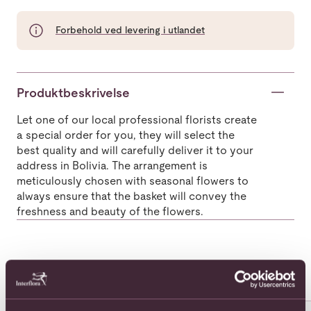
Forbehold ved levering i utlandet
Produktbeskrivelse
Let one of our local professional florists create
a special order for you, they will select the
best quality and will carefully deliver it to your
address in Bolivia. The arrangement is
meticulously chosen with seasonal flowers to
always ensure that the basket will convey the
freshness and beauty of the flowers.
Populære buketter i Bolivia
Se alle
Se mer om 12 roses long stemmed
Se mer om 12 roses medium s
Se 