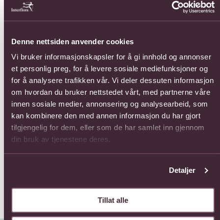
Se mer om 12 Roses Long Stem
Se mer om 3 Roses Medium St
Se 
Denne nettsiden anvender cookies
Vi bruker informasjonskapsler for å gi innhold og annonser
et personlig preg, for å levere sosiale mediefunksjoner og
for å analysere trafikken vår. Vi deler dessuten informasjon
om hvordan du bruker nettstedet vårt, med partnerne våre
12 Roses Long Stem
3 Roses Medium Stem
innen sosiale medier, annonsering og analysearbeid, som
Ant
638,-
231,-
kan kombinere den med annen informasjon du har gjort
Fra
tilgjengelig for dem, eller som de har samlet inn gjennom
din bruk av tjenestene deres.
Detaljer
Tillat alle