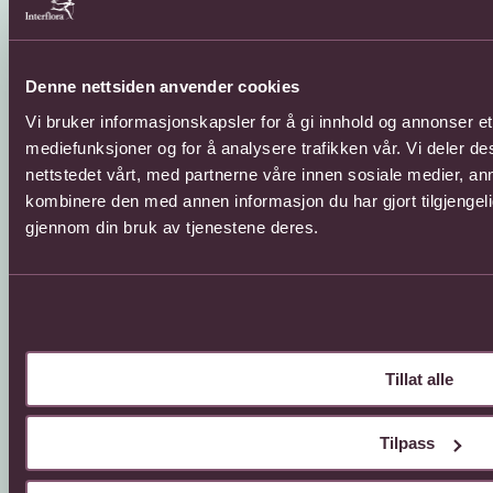
Sosial
Denne nettsiden anvender cookies
Vi bruker informasjonskapsler for å gi innhold og annonser et 
Facebook
Instagram
mediefunksjoner og for å analysere trafikken vår. Vi deler 
YouTube
nettstedet vårt, med partnerne våre innen sosiale medier, a
kombinere den med annen informasjon du har gjort tilgjengeli
gjennom din bruk av tjenestene deres.
Tillat alle
© 2026 Interflora Norge SA
Billingstadsletta 13, 1396 Billingstad
Tilpass