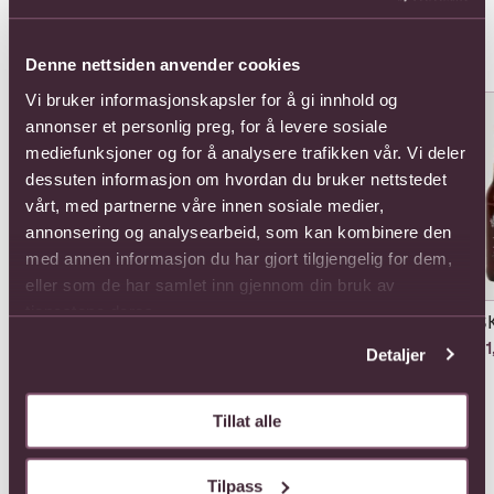
Populære buketter i Danmark
Se alle
Denne nettsiden anvender cookies
Se mer om Arrangement of cut flowers
Se mer om Arrangement of Pla
Se 
Vi bruker informasjonskapsler for å gi innhold og
annonser et personlig preg, for å levere sosiale
mediefunksjoner og for å analysere trafikken vår. Vi deler
dessuten informasjon om hvordan du bruker nettstedet
vårt, med partnerne våre innen sosiale medier,
annonsering og analysearbeid, som kan kombinere den
med annen informasjon du har gjort tilgjengelig for dem,
eller som de har samlet inn gjennom din bruk av
tjenestene deres.
Arrangement of cut
Arrangement of Plants
ASK
flowers
Fra 605,-
781,
Detaljer
Fra 682,-
Tillat alle
Tilpass