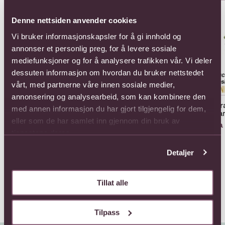
Se mer om Affection Mixed Roses
Se mer om Arrangement of Cut
Se 
Denne nettsiden anvender cookies
Vi bruker informasjonskapsler for å gi innhold og
annonser et personlig preg, for å levere sosiale
mediefunksjoner og for å analysere trafikken vår. Vi deler
dessuten informasjon om hvordan du bruker nettstedet
vårt, med partnerne våre innen sosiale medier,
annonsering og analysearbeid, som kan kombinere den
Arrangement of Cut
Arr
Affection Mixed Roses
med annen informasjon du har gjort tilgjengelig for dem,
Flowers
Pla
Fra 605,-
eller som de har samlet inn gjennom din bruk av
Fra 649,-
Fra
tjenestene deres.
Detaljer
Tillat alle
Tilpass