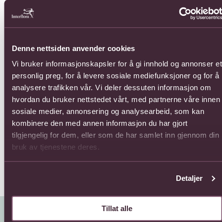
Se mer om A Bit of Sunshine
Se mer om All For You Bouque
Se 
Denne nettsiden anvender cookies
Vi bruker informasjonskapsler for å gi innhold og annonser et
personlig preg, for å levere sosiale mediefunksjoner og for å
analysere trafikken vår. Vi deler dessuten informasjon om
hvordan du bruker nettstedet vårt, med partnerne våre innen
Arr
All For You Bouquet
sosiale medier, annonsering og analysearbeid, som kan
A Bit of Sunshine
Flo
1210,-
kombinere den med annen informasjon du har gjort
935,-
Fra
tilgjengelig for dem, eller som de har samlet inn gjennom din
bruk av tjenestene deres.
Detaljer
Tillat alle