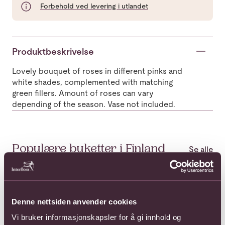
Forbehold ved levering i utlandet
Produktbeskrivelse
Lovely bouquet of roses in different pinks and
white shades, complemented with matching
green fillers. Amount of roses can vary
depending of the season. Vase not included.
Populære buketter i Finland
Se alle
Se mer om A Dream of Roses with red chocolate heart
Se mer om A moment of happi
Se 
Denne nettsiden anvender cookies
Vi bruker informasjonskapsler for å gi innhold og