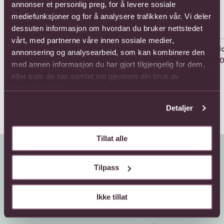
annonser et personlig preg, for å levere sosiale
mediefunksjoner og for å analysere trafikken vår. Vi deler
dessuten informasjon om hvordan du bruker nettstedet
vårt, med partnerne våre innen sosiale medier,
A Dream of Roses with
A moment of happiness
Ado
annonsering og analysearbeid, som kan kombinere den
red chocolate heart
748,-
550
med annen informasjon du har gjort tilgjengelig for dem,
1067,-
eller som de har samlet inn gjennom din bruk av
tjenestene deres.
Detaljer
Tillat alle
Tilpass
Ikke tillat