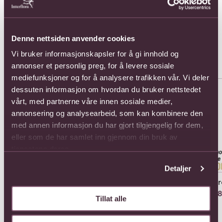
almonds: dark and milk chocolate, 180g. Made
in France.
Denne nettsiden anvender cookies
Vi bruker informasjonskapsler for å gi innhold og
Populære buketter i Frankrike
Se alle
annonser et personlig preg, for å levere sosiale
mediefunksjoner og for å analysere trafikken vår. Vi deler
Se mer om 12 roses long stemmed
Se mer om 12 roses medium s
Se 
dessuten informasjon om hvordan du bruker nettstedet
vårt, med partnerne våre innen sosiale medier,
annonsering og analysearbeid, som kan kombinere den
med annen informasjon du har gjort tilgjengelig for dem,
eller som de har samlet inn gjennom din bruk av
tjenestene deres.
Detaljer
12 roses long stemmed
12 roses medium
12 
stemmed
902,-
638
Tillat alle
770,-