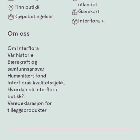
utlandet
Finn butikk
Gavekort
Kjøpsbetingelser
Interflora +
Om oss
Om Interflora
Vår historie
Bærekraft og
samfunnsansvar
Humanitært fond
Interfloras kvalitetssjekk
Hvordan bli Interflora
butikk?
Varedeklarasjon for
tilleggsprodukter