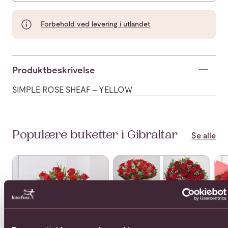
Forbehold ved levering i utlandet
Produktbeskrivelse
SIMPLE ROSE SHEAF - YELLOW
Populære buketter i Gibraltar
Se alle
Se mer om 12 Long Stem Roses.
Se mer om 24 Rose Bouquet
Se 