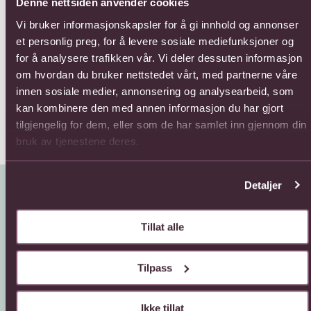
Denne nettsiden anvender cookies
Vi bruker informasjonskapsler for å gi innhold og annonser
et personlig preg, for å levere sosiale mediefunksjoner og
12 Long Stem Roses.
24 Rose Bouquet
24 
Ros
for å analysere trafikken vår. Vi deler dessuten informasjon
1078,-
1771,-
180
om hvordan du bruker nettstedet vårt, med partnerne våre
innen sosiale medier, annonsering og analysearbeid, som
kan kombinere den med annen informasjon du har gjort
tilgjengelig for dem, eller som de har samlet inn gjennom din
bruk av tjenestene deres.
Detaljer
Tillat alle
Tilpass
Kundeservice
Sende blomster
Ikke tillat