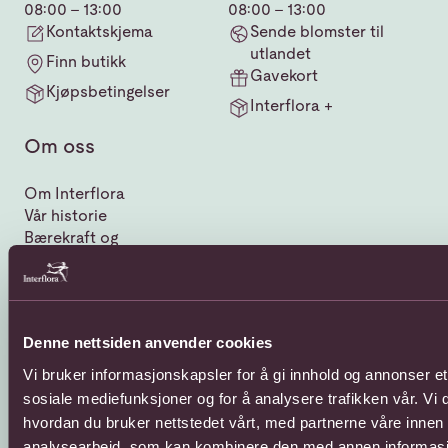
08:00 - 13:00
08:00 - 13:00
Kontaktskjema
Sende blomster til
utlandet
Finn butikk
Gavekort
Kjøpsbetingelser
Interflora +
Om oss
Om Interflora
Vår historie
Bærekraft og
samfunnsansvar
Humanitært fond
Interfloras kvalitetssjekk
Hvordan bli Interflora
Denne nettsiden anvender cookies
butikk?
Varedeklarasjon for
Vi bruker informasjonskapsler for å gi innhold og annonser et 
tilleggsprodukter
sosiale mediefunksjoner og for å analysere trafikken vår. Vi
hvordan du bruker nettstedet vårt, med partnerne våre innen
analysearbeid, som kan kombinere den med annen informasjon 