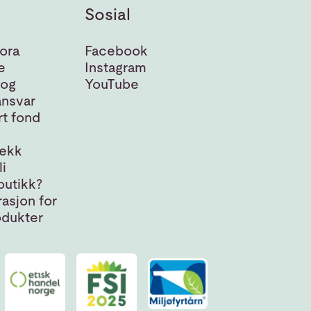
Sosial
ora
Facebook
e
Instagram
 og
YouTube
nsvar
t fond
jekk
i
butikk?
asjon for
odukter