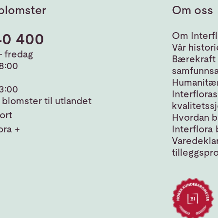
blomster
Om oss
40 400
Om Interfl
Vår histori
 fredag
Bærekraft
18:00
samfunnsa
Humanitær
13:00
Interfloras
blomster til utlandet
kvalitetss
ort
Hvordan bl
ora +
Interflora 
Varedeklar
tilleggspr