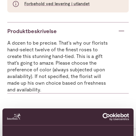
Forbehold ved levering i utlandet
Produktbeskrivelse
A dozen to be precise. That’s why our florists
hand-select twelve of the finest roses to
create this stunning hand-tied. This is a gift
that's going to amaze. Please choose the
preference of color (always subjected upon
availability). If not specified, the florist will
made up his own choice based on freshness
and availability.
Populære buketter i Iran
Se alle
Se mer om 12 Roses Short Stemmed
Se mer om 24 roses long ste
Se 