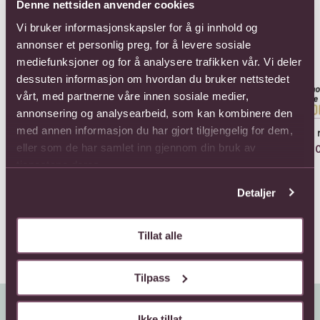
Denne nettsiden anvender cookies
Vi bruker informasjonskapsler for å gi innhold og
annonser et personlig preg, for å levere sosiale
mediefunksjoner og for å analysere trafikken vår. Vi deler
dessuten informasjon om hvordan du bruker nettstedet
vårt, med partnerne våre innen sosiale medier,
annonsering og analysearbeid, som kan kombinere den
med annen informasjon du har gjort tilgjengelig for dem,
12 Roses Short Stemmed
24 roses long stemmed
24 
eller som de har samlet inn gjennom din bruk av
440,-
1078,-
880
tjenestene deres.
Detaljer
Tillat alle
Tilpass
Ikke tillat