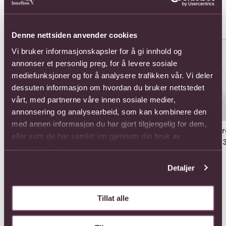
Populære buketter i Jamaica
Se alle
Denne nettsiden anvender cookies
Se mer om 12 roses long stemmed
Se mer om 12 roses medium s
Se 
Vi bruker informasjonskapsler for å gi innhold og
annonser et personlig preg, for å levere sosiale
mediefunksjoner og for å analysere trafikken vår. Vi deler
dessuten informasjon om hvordan du bruker nettstedet
vårt, med partnerne våre innen sosiale medier,
annonsering og analysearbeid, som kan kombinere den
med annen informasjon du har gjort tilgjengelig for dem,
12 
eller som de har samlet inn gjennom din bruk av
803
12 roses long stemmed
tjenestene deres.
1320,-
12 roses medium
Detaljer
stemmed
924,-
Tillat alle