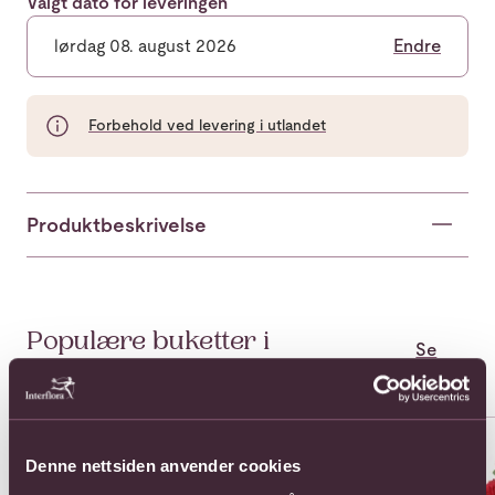
Valgt dato for leveringen
lørdag 08. august 2026
Endre
Forbehold ved levering i utlandet
Produktbeskrivelse
Populære buketter i
Se
alle
Kasakhstan
Se mer om 11 Roses Long Stem
Se mer om 11 Roses Medium S
Se 
Denne nettsiden anvender cookies