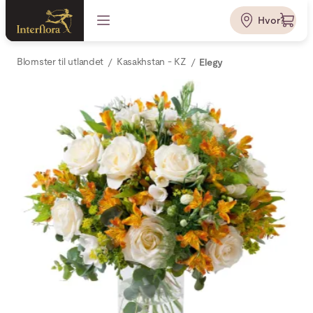
Hvor?
Blomster til utlandet
Kasakhstan - KZ
Elegy