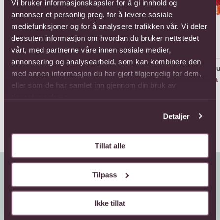
Vi bruker informasjonskapsler for å gi innhold og
annonser et personlig preg, for å levere sosiale
mediefunksjoner og for å analysere trafikken vår. Vi deler
dessuten informasjon om hvordan du bruker nettstedet
vårt, med partnerne våre innen sosiale medier,
annonsering og analysearbeid, som kan kombinere den
11 Roses Long Stem
11 Roses Medium Stem
All
med annen informasjon du har gjort tilgjengelig for dem,
858,-
803,-
Fra
eller som de har samlet inn gjennom din bruk av
tjenestene deres.
Detaljer
Tillat alle
Tilpass
Ikke tillat