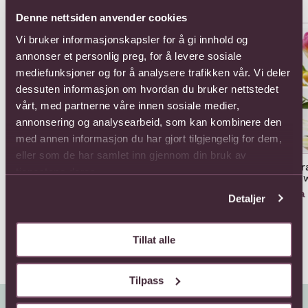
Denne nettsiden anvender cookies
Se mer om 12 roses long stemmed
Se mer om 12 roses medium s
Se 
Vi bruker informasjonskapsler for å gi innhold og
annonser et personlig preg, for å levere sosiale
mediefunksjoner og for å analysere trafikken vår. Vi deler
dessuten informasjon om hvordan du bruker nettstedet
vårt, med partnerne våre innen sosiale medier,
annonsering og analysearbeid, som kan kombinere den
med annen informasjon du har gjort tilgjengelig for dem,
eller som de har samlet inn gjennom din bruk av
12 roses long stemmed
12 roses medium
Arr
tjenestene deres.
stemmed
flo
1155,-
990,-
Fra
Detaljer
Tillat alle
Tilpass