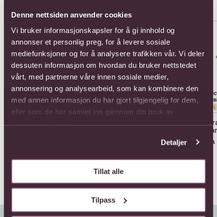
Populære buketter i Kroatia
Se alle
Denne nettsiden anvender cookies
Se mer om 15 Roses Long Stem
Se mer om Arrangement of Sea
Se 
Vi bruker informasjonskapsler for å gi innhold og
annonser et personlig preg, for å levere sosiale
mediefunksjoner og for å analysere trafikken vår. Vi deler
dessuten informasjon om hvordan du bruker nettstedet
vårt, med partnerne våre innen sosiale medier,
annonsering og analysearbeid, som kan kombinere den
med annen informasjon du har gjort tilgjengelig for dem,
eller som de har samlet inn gjennom din bruk av
15 Roses Long Stem
Arrangement of Seasonal
Arr
tjenestene deres.
Flowers
Pla
1375,-
Fra 1045,-
Fra
Detaljer
Tillat alle
Tilpass