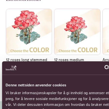
Se mer om 12 roses long stemmed
Se mer om 12 roses medium s
Se 
12 roses long stemmed
12 roses medium
Arr
stemmed
flo
1617,-
1320,-
Fra 
Denne nettsiden anvender cookies
Vi bruker informasjonskapsler for å gi innhold og annonser et
preg, for å levere sosiale mediefunksjoner og for å analysere
vår. Vi deler dessuten informasjon om hvordan du bruker net