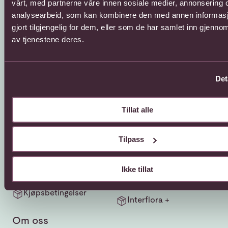
vårt, med partnerne våre innen sosiale medier, annonsering 
analysearbeid, som kan kombinere den med annen informasj
gjort tilgjengelig for dem, eller som de har samlet inn gjenno
av tjenestene deres.
Kundeservice
Sende blomster
Det
66 85 75 50
800 40 400
Tillat alle
Mandag - fredag
Mandag - fredag
08:00 - 18:00
08:00 - 18:00
Lørdag
Lørdag
Tilpass
08:00 - 13:00
08:00 - 13:00
Kontaktskjema
Sende blomster til
Ikke tillat
utlandet
Finn butikk
Gavekort
Kjøpsbetingelser
Interflora +
Om oss