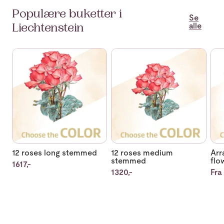
Populære buketter i
Se
alle
Liechtenstein
Se mer om 12 roses long stemmed
Se mer om 12 roses medium s
Se 
12 roses long stemmed
12 roses medium
Arr
stemmed
flo
1617,-
1320,-
Fra 