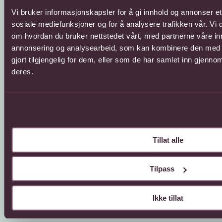
Interflora +
Vi bruker informasjonskapsler for å gi innhold og annonser et 
Om oss
sosiale mediefunksjoner og for å analysere trafikken vår. Vi
om hvordan du bruker nettstedet vårt, med partnerne våre in
Om Interflora
annonsering og analysearbeid, som kan kombinere den med 
Vår historie
gjort tilgjengelig for dem, eller som de har samlet inn gjenno
Bærekraft og
deres.
samfunnsansvar
Humanitært fond
Interfloras kvalitetssjekk
Hvordan bli Interflora
butikk?
Varedeklarasjon for
Tillat alle
tilleggsprodukter
Tilpass
Ikke tillat
Sosial