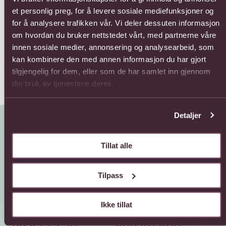
et personlig preg, for å levere sosiale mediefunksjoner og
12 roses long stemmed
12 roses short stemmed
Arr
for å analysere trafikken vår. Vi deler dessuten informasjon
flo
902,-
638,-
om hvordan du bruker nettstedet vårt, med partnerne våre
Fra
innen sosiale medier, annonsering og analysearbeid, som
kan kombinere den med annen informasjon du har gjort
tilgjengelig for dem, eller som de har samlet inn gjennom
din bruk av tjenestene deres.
Detaljer
Tillat alle
Tilpass
Kundeservice
Sende blomster
Ikke tillat
66 85 75 50
800 40 400