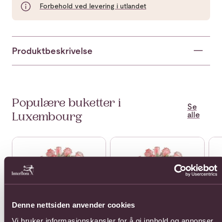
Forbehold ved levering i utlandet
Produktbeskrivelse
Populære buketter i
Se
alle
Luxembourg
Se mer om 12 roses long stemmed
Se mer om 12 roses short ste
Se 
Denne nettsiden anvender cookies
Vi bruker informasjonskapsler for å gi innhold og annonser