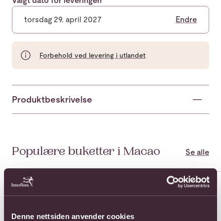
Valgt dato for leveringen
torsdag 29. april 2027
Endre
Forbehold ved levering i utlandet
Produktbeskrivelse
Populære buketter i Macao
Se alle
Se mer om 12 long stemmed roses
Se mer om 12 medium stemmed
Se 
Denne nettsiden anvender cookies