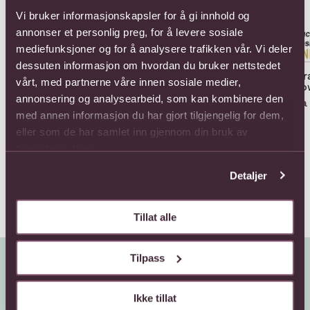
Vi bruker informasjonskapsler for å gi innhold og
annonser et personlig preg, for å levere sosiale
mediefunksjoner og for å analysere trafikken vår. Vi deler
dessuten informasjon om hvordan du bruker nettstedet
12 long stemmed roses
12 medium stemmed
Arr
vårt, med partnerne våre innen sosiale medier,
roses
Flo
1320,-
annonsering og analysearbeid, som kan kombinere den
1166,-
Fra
med annen informasjon du har gjort tilgjengelig for dem,
eller som de har samlet inn gjennom din bruk av
tjenestene deres.
Detaljer
Tillat alle
Tilpass
Ikke tillat