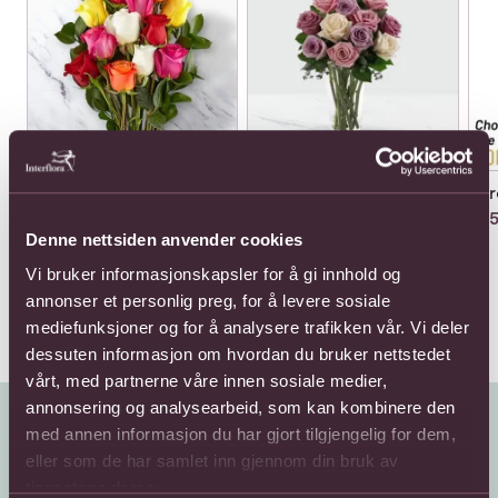
12 Mixed Roses Bunch
12 Pink and Purple roses
12 
in a vase
616,-
605
825,-
Denne nettsiden anvender cookies
Vi bruker informasjonskapsler for å gi innhold og
annonser et personlig preg, for å levere sosiale
mediefunksjoner og for å analysere trafikken vår. Vi deler
dessuten informasjon om hvordan du bruker nettstedet
vårt, med partnerne våre innen sosiale medier,
annonsering og analysearbeid, som kan kombinere den
med annen informasjon du har gjort tilgjengelig for dem,
eller som de har samlet inn gjennom din bruk av
tjenestene deres.