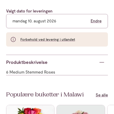
Valgt dato for leveringen
mandag 10. august 2026
Endre
Forbehold ved levering i utlandet
Produktbeskrivelse
6 Medium Stemmed Roses
Populære buketter i Malawi
Se alle
Se mer om 12 Mixed Roses Bunch
Se mer om 12 Pink and Purple r
Se 