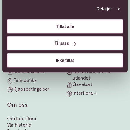
Detaljer
Kundeservice
Sende blomster
Tillat alle
66 85 75 50
800 40 400
Tilpass
Mandag - fredag
Mandag - fredag
08:00 - 18:00
08:00 - 18:00
Lørdag
Lørdag
Ikke tillat
08:00 - 13:00
08:00 - 13:00
Kontaktskjema
Sende blomster til
utlandet
Finn butikk
Gavekort
Kjøpsbetingelser
Interflora +
Om oss
Om Interflora
Vår historie