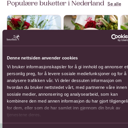
Populære buketter i Nederland
Se alle
Se mer om 12 roses medium stemmed
Se mer om Arrangement of cut
Se 
Denne nettsiden anvender cookies
Vi bruker informasjonskapsler for å gi innhold og annonser et
personlig preg, for å levere sosiale mediefunksjoner og for å
12 roses medium
Arrangement of cut
Arr
stemmed
flowers
analysere trafikken vår. Vi deler dessuten informasjon om
Fra
528,-
Fra 605,-
hvordan du bruker nettstedet vårt, med partnerne våre innen
sosiale medier, annonsering og analysearbeid, som kan
kombinere den med annen informasjon du har gjort tilgjengel
for dem, eller som de har samlet inn gjennom din bruk av
tjenestene deres.