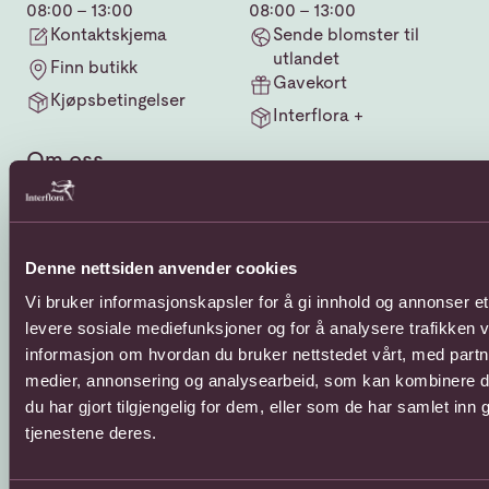
08:00 - 13:00
08:00 - 13:00
Kontaktskjema
Sende blomster til
utlandet
Finn butikk
Gavekort
Kjøpsbetingelser
Interflora +
Om oss
Om Interflora
Vår historie
Bærekraft og
Denne nettsiden anvender cookies
samfunnsansvar
Vi bruker informasjonskapsler for å gi innhold og annonser et 
Humanitært fond
levere sosiale mediefunksjoner og for å analysere trafikken v
Interfloras kvalitetssjekk
informasjon om hvordan du bruker nettstedet vårt, med partn
Hvordan bli Interflora
butikk?
medier, annonsering og analysearbeid, som kan kombinere 
Varedeklarasjon for
du har gjort tilgjengelig for dem, eller som de har samlet inn
tilleggsprodukter
tjenestene deres.