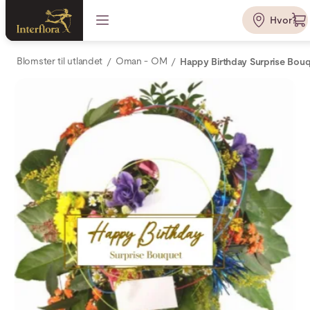
Hvor?
Blomster til utlandet
Oman - OM
Happy Birthday Surprise Bou