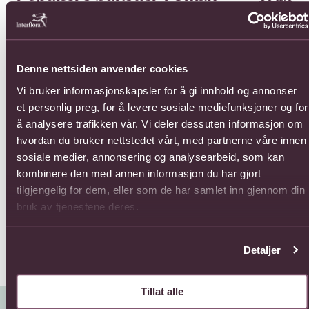
Se mer om 12 Roses
Se mer om Basket of Seasonal 
Se 
Denne nettsiden anvender cookies
Vi bruker informasjonskapsler for å gi innhold og annonser
et personlig preg, for å levere sosiale mediefunksjoner og for
å analysere trafikken vår. Vi deler dessuten informasjon om
hvordan du bruker nettstedet vårt, med partnerne våre innen
sosiale medier, annonsering og analysearbeid, som kan
12 Roses
Basket of Seasonal Cut
Bou
kombinere den med annen informasjon du har gjort
Flowers
Flo
550,-
tilgjengelig for dem, eller som de har samlet inn gjennom din
Fra 550,-
Fra
bruk av tjenestene deres.
Detaljer
Tillat alle