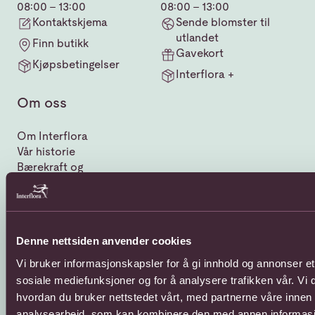
08:00 - 13:00
08:00 - 13:00
Kontaktskjema
Sende blomster til
utlandet
Finn butikk
Gavekort
Kjøpsbetingelser
Interflora +
Om oss
Om Interflora
Vår historie
Bærekraft og
samfunnsansvar
Humanitært fond
Interfloras kvalitetssjekk
Hvordan bli Interflora
Denne nettsiden anvender cookies
butikk?
Varedeklarasjon for
Vi bruker informasjonskapsler for å gi innhold og annonser et 
tilleggsprodukter
sosiale mediefunksjoner og for å analysere trafikken vår. Vi
hvordan du bruker nettstedet vårt, med partnerne våre innen
analysearbeid, som kan kombinere den med annen informasjon 