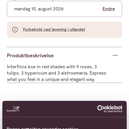
mandag 10. august 2026
Endre
Forbehold ved levering i utlandet
Produktbeskrivelse
Interflora box in red shades with 9 roses, 3
tulips, 3 hypericum and 3 alstroemeria. Express
what you feel in a unique and elegant way.
Populære buketter i Romania
Se alle
Se mer om 11 roses long stemmed
Se mer om 11 roses medium s
Se 