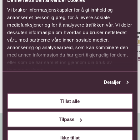
Denne nettsiden anvender cookies
Vi bruker informasjonskapsler for å gi innhold og
annonser et personlig preg, for å levere sosiale
mediefunksjoner og for å analysere trafikken vår. Vi deler
dessuten informasjon om hvordan du bruker nettstedet
vårt, med partnerne våre innen sosiale medier,
annonsering og analysearbeid, som kan kombinere den
11 roses long stemmed
11 roses medium
11 
med annen informasjon du har gjort tilgjengelig for dem,
stemmed
1067,-
858
eller som de har samlet inn gjennom din bruk av
946,-
tjenestene deres.
Detaljer
Tillat alle
Tilpass
Ikke tillat