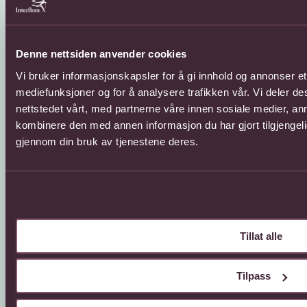
Sosial
Denne nettsiden anvender cookies
Vi bruker informasjonskapsler for å gi innhold og annonser et 
Facebook
Instagram
mediefunksjoner og for å analysere trafikken vår. Vi deler 
YouTube
nettstedet vårt, med partnerne våre innen sosiale medier, a
kombinere den med annen informasjon du har gjort tilgjengeli
gjennom din bruk av tjenestene deres.
Tillat alle
© 2026 Interflora Norge SA
Billingstadsletta 13, 1396 Billingstad
Tilpass