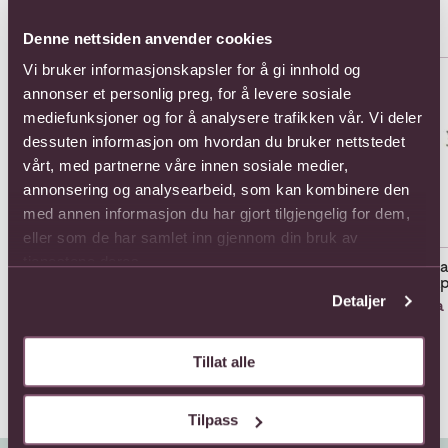
Populære buketter i Singapore
Se alle
Denne nettsiden anvender cookies
Se mer om Amour Rouge
Se mer om Arrangement of cut
Se 
Vi bruker informasjonskapsler for å gi innhold og
annonser et personlig preg, for å levere sosiale
mediefunksjoner og for å analysere trafikken vår. Vi deler
dessuten informasjon om hvordan du bruker nettstedet
vårt, med partnerne våre innen sosiale medier,
annonsering og analysearbeid, som kan kombinere den
med annen informasjon du har gjort tilgjengelig for dem,
eller som de har samlet inn gjennom din bruk av
tjenestene deres.
Amour Rouge
Arrangement of cut
Bea
flowers
Hap
1320,-
Detaljer
Fra 814,-
Fra 
Tillat alle
Tilpass