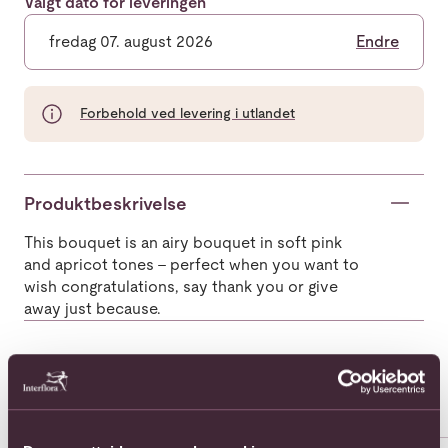
Valgt dato for leveringen
fredag 07. august 2026
Endre
Forbehold ved levering i utlandet
Produktbeskrivelse
This bouquet is an airy bouquet in soft pink
and apricot tones - perfect when you want to
wish congratulations, say thank you or give
away just because.
Populære buketter i Sverige
Se alle
Se mer om Arrangement of cut flowers
Se mer om Arrangement of Pla
Se 