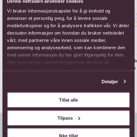
Denne nettsiden anvender cookies
Vi bruker informasjonskapsler for å gi innhold og
annonser et personlig preg, for å levere sosiale
mediefunksjoner og for å analysere trafikken vår. Vi deler
dessuten informasjon om hvordan du bruker nettstedet
vårt, med partnerne våre innen sosiale medier,
annonsering og analysearbeid, som kan kombinere den
med annen informasjon du har gjort tilgjengelig for dem,
Arrangement of cut
Arrangement of Plants
Bab
eller som de har samlet inn gjennom din bruk av
flowers
Fra 660,-
Fra
tjenestene deres.
Fra 660,-
Detaljer
Tillat alle
Tilpass
Ikke tillat