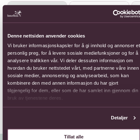
Se mer om 12 Roses Long Stemmed
Se mer om 12 Roses Medium 
Se 
Denne nettsiden anvender cookies
Vi bruker informasjonskapsler for å gi innhold og annonser et
personlig preg, for å levere sosiale mediefunksjoner og for å
12 
analysere trafikken vår. Vi deler dessuten informasjon om
869
12 Roses Long Stemmed
hvordan du bruker nettstedet vårt, med partnerne våre innen
1617,-
sosiale medier, annonsering og analysearbeid, som kan
12 Roses Medium
kombinere den med annen informasjon du har gjort
Stemmed
tilgjengelig for dem, eller som de har samlet inn gjennom din
968,-
bruk av tjenestene deres.
Detaljer
Tillat alle