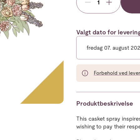
Valgt dato for leveri
fredag 07. august 20
Forbehold ved leveri
Produktbeskrivelse
This casket spray inspir
wishing to pay their resp