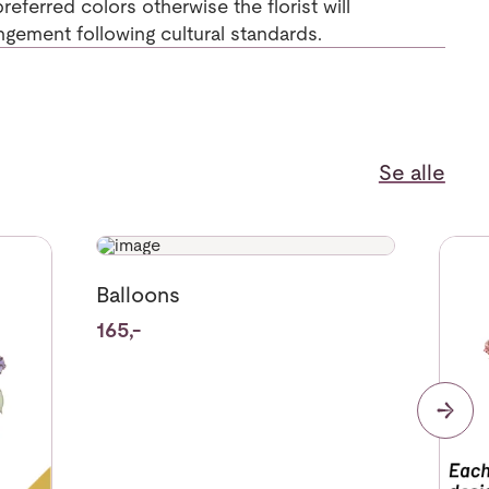
eferred colors otherwise the florist will
ngement following cultural standards.
Se alle
sonal Flowers
Se mer om Balloons
Se me
Balloons
165,-