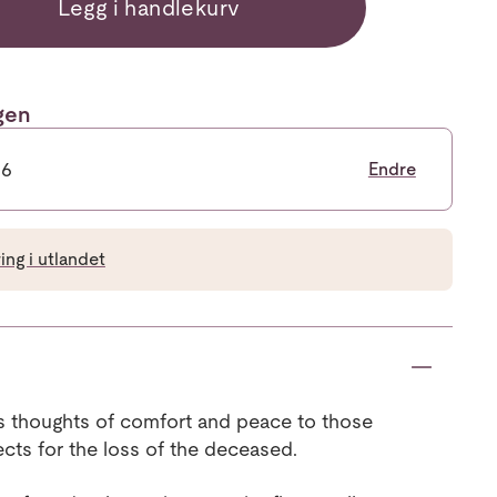
Legg i handlekurv
ngen
26
Endre
ng i utlandet
es thoughts of comfort and peace to those
ects for the loss of the deceased.