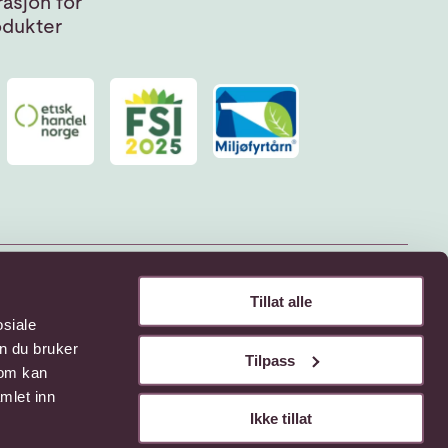
asjon for
odukter
Tillat alle
osiale
n du bruker
Tilpass
som kan
mlet inn
Ikke tillat