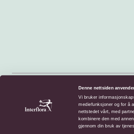
© 2026 Interflora Norge SA
Denne nettsiden anvende
Billingstadsletta 13, 1396 Billingstad
Vi bruker informasjonskapsl
mediefunksjoner og for å a
Personvern
Cookies
nettstedet vårt, med part
kombinere den med annen in
gjennom din bruk av tjene