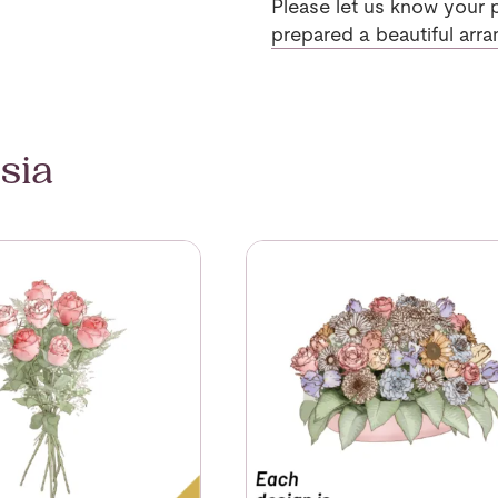
Please let us know your pr
prepared a beautiful arra
sia
 Roses
Se mer om Arrangement of Sea