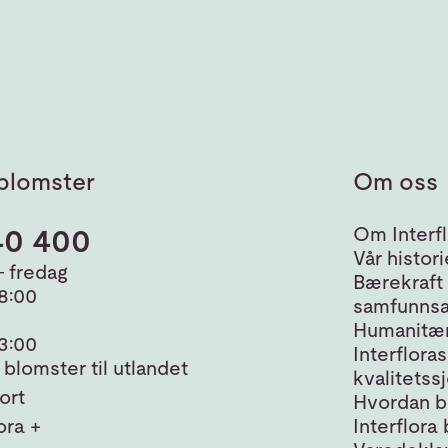
blomster
Om oss
40 400
Om Interfl
Vår histori
 fredag
Bærekraft
18:00
samfunnsa
Humanitær
13:00
Interfloras
blomster til utlandet
kvalitetss
ort
Hvordan bl
ora +
Interflora 