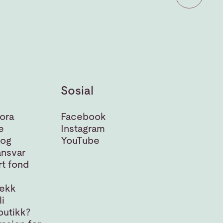
Sosial
ora
Facebook
e
Instagram
 og
YouTube
nsvar
t fond
jekk
i
butikk?