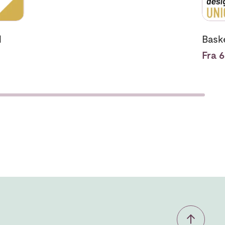
l
Bask
Fra 6