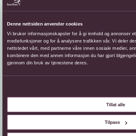
Sosial
Denne nettsiden anvender cookies
Vi bruker informasjonskapsler for å gi innhold og annonser et 
Facebook
Instagram
mediefunksjoner og for å analysere trafikken vår. Vi deler 
YouTube
nettstedet vårt, med partnerne våre innen sosiale medier, a
kombinere den med annen informasjon du har gjort tilgjengeli
gjennom din bruk av tjenestene deres.
Tillat alle
© 2026 Interflora Norge SA
Billingstadsletta 13, 1396 Billingstad
Tilpass