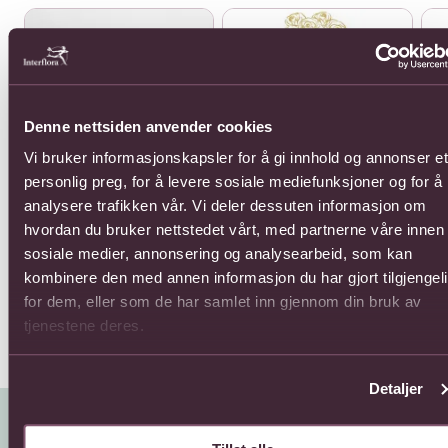
Se mer om 1000 Wishes
Se mer om 12 roses long stem
Se 
Denne nettsiden anvender cookies
Vi bruker informasjonskapsler for å gi innhold og annonser et
personlig preg, for å levere sosiale mediefunksjoner og for å
analysere trafikken vår. Vi deler dessuten informasjon om
1000 Wishes
12 roses long stemmed
12 
hvordan du bruker nettstedet vårt, med partnerne våre innen
st
Fra 715,-
693,-
sosiale medier, annonsering og analysearbeid, som kan
649
kombinere den med annen informasjon du har gjort tilgjengel
for dem, eller som de har samlet inn gjennom din bruk av
tjenestene deres.
Detaljer