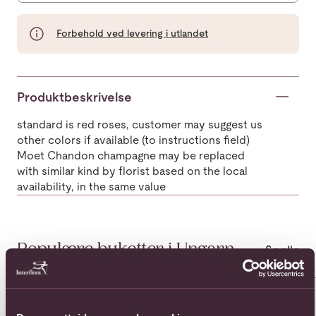
Forbehold ved levering i utlandet
Produktbeskrivelse
standard is red roses, customer may suggest us
other colors if available (to instructions field)
Moet Chandon champagne may be replaced
with similar kind by florist based on the local
availability, in the same value
Populære buketter i Ungarn
Se alle
Se mer om 12 roses
Se mer om 15 roses and a box 
Se 