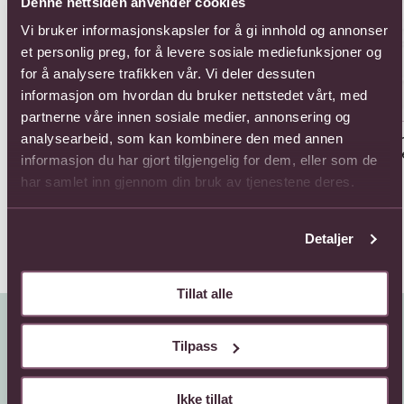
Denne nettsiden anvender cookies
Vi bruker informasjonskapsler for å gi innhold og annonser
et personlig preg, for å levere sosiale mediefunksjoner og
for å analysere trafikken vår. Vi deler dessuten
informasjon om hvordan du bruker nettstedet vårt, med
partnerne våre innen sosiale medier, annonsering og
12 roses
15 roses and a box of
25
analysearbeid, som kan kombinere den med annen
chocolates
ros
Fra 759,-
informasjon du har gjort tilgjengelig for dem, eller som de
1045,-
Fra
har samlet inn gjennom din bruk av tjenestene deres.
Detaljer
Tillat alle
Tilpass
Ikke tillat