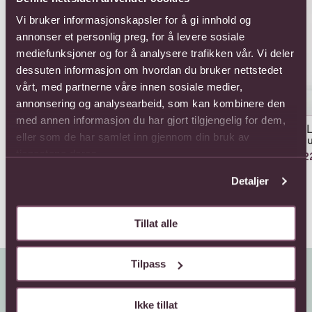
Vi bruker informasjonskapsler for å gi innhold og
annonser et personlig preg, for å levere sosiale
mediefunksjoner og for å analysere trafikken vår. Vi deler
dessuten informasjon om hvordan du bruker nettstedet
vårt, med partnerne våre innen sosiale medier,
annonsering og analysearbeid, som kan kombinere den
med annen informasjon du har gjort tilgjengelig for dem,
12 Long Stem Pink Rose
12 Long Stem Red Rose
12 
eller som de har samlet inn gjennom din bruk av
Bouquet
Bouquet
Bou
tjenestene deres.
1122,-
1122,-
1122
Detaljer
Tillat alle
Tilpass
Ikke tillat