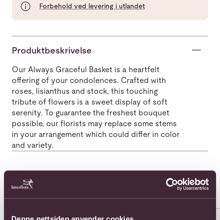
Forbehold ved levering i utlandet
Produktbeskrivelse
Our Always Graceful Basket is a heartfelt
offering of your condolences. Crafted with
roses, lisianthus and stock, this touching
tribute of flowers is a sweet display of soft
serenity. To guarantee the freshest bouquet
possible, our florists may replace some stems
in your arrangement which could differ in color
and variety.
Populære buketter i USA
Se alle
Se mer om 12 Long Stem Pink Rose Bouquet
Se mer om 12 Long Stem Red 
Se 
Denne nettsiden anvender cookies