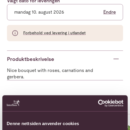
Valgt dato for leveringen
mandag 10. august 2026
Endre
Forbehold ved levering i utlandet
Produktbeskrivelse
Nice bouquet with roses, carnations and
gerbera.
Populære buketter i Usbekistan
Se alle
Se mer om 11 Roses Long Stem
Se mer om 11 Roses Medium S
Se 
Denne nettsiden anvender cookies