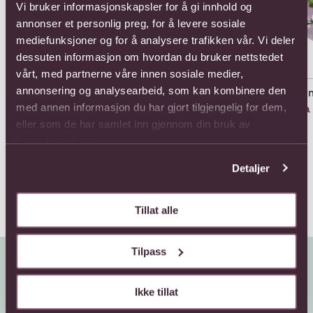
Vi bruker informasjonskapsler for å gi innhold og
annonser et personlig preg, for å levere sosiale
mediefunksjoner og for å analysere trafikken vår. Vi deler
dessuten informasjon om hvordan du bruker nettstedet
vårt, med partnerne våre innen sosiale medier,
annonsering og analysearbeid, som kan kombinere den
Ag
med annen informasjon du har gjort tilgjengelig for dem,
11 Roses Long Stem
11 Roses Medium Stem
Fra 
858,-
803,-
eller som de har samlet inn gjennom din bruk av
tjenestene deres.
Detaljer
Tillat alle
Tilpass
Ikke tillat